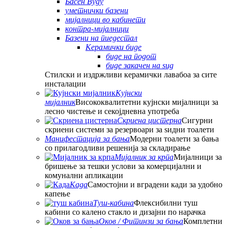
Басен Вуду
уметнички базени
мијалници во кабинети
контра-мијалници
Базени на пиедестал
Керамички биде
биде на подот
биде закачен на ѕид
Стилски и издржливи керамички лавабоа за сите
инсталации
Кујнски
мијалник
Висококвалитетни кујнски мијалници за
лесно чистење и секојдневна употреба
Скриена цистерна
Сигурни
скриени системи за резервоари за ѕидни тоалети
Манифестација за бања
Модерни тоалети за бања
со прилагодливи решенија за складирање
Мијалник за крпа
Мијалници за
бришење за тешки услови за комерцијални и
комунални апликации
Када
Самостојни и вградени кади за удобно
капење
Туш-кабина
Флексибилни туш
кабини со калено стакло и дизајни по нарачка
Оков / Фитинзи за бања
Комплетни