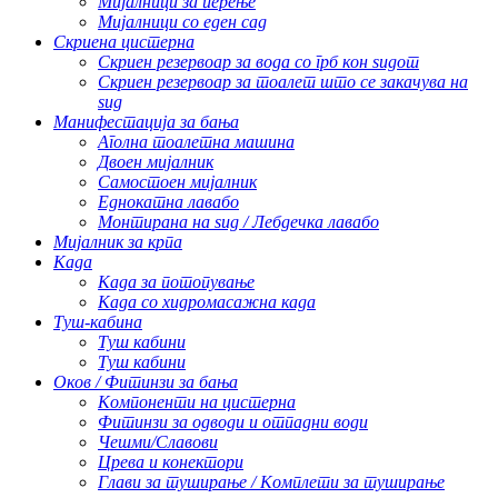
Мијалници за перење
Мијалници со еден сад
Скриена цистерна
Скриен резервоар за вода со грб кон ѕидот
Скриен резервоар за тоалет што се закачува на
ѕид
Манифестација за бања
Аголна тоалетна машина
Двоен мијалник
Самостоен мијалник
Еднокатна лавабо
Монтирана на ѕид / Лебдечка лавабо
Мијалник за крпа
Када
Када за потопување
Када со хидромасажна када
Туш-кабина
Туш кабини
Туш кабини
Оков / Фитинзи за бања
Компоненти на цистерна
Фитинзи за одводи и отпадни води
Чешми/Славови
Црева и конектори
Глави за туширање / Комплети за туширање