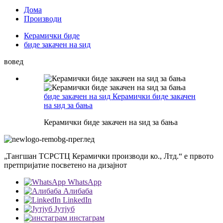
Дома
Производи
Керамички биде
биде закачен на ѕид
вовед
биде закачен на ѕид Керамички биде закачен
на ѕид за бања
Керамички биде закачен на ѕид за бања
„Тангшан ТСРСТЦ Керамички производи ко., Лтд.“ е првото
претпријатие посветено на дизајнот
WhatsApp
Алибаба
LinkedIn
Јутјуб
инстаграм