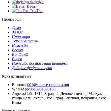
Фејсбук
Вечат
ТикТок
Производи
Дома
За нас
Производи
Технички услуги
Изложби
Вести
Контакт
Видео
Најчесто поставувани прашања
Добијте фабричка цена
Контактирајте не
Е-пошта:
001@sunrise-ceramic.com
WhatsApp:
8615931590100
Адреса:
Соба 1815, Зграда 4, Деловен центар Маохуа,
улица Дали, округ Лубеј, град Тангшан, покраина Хебеј,
Кина
Испрати барање