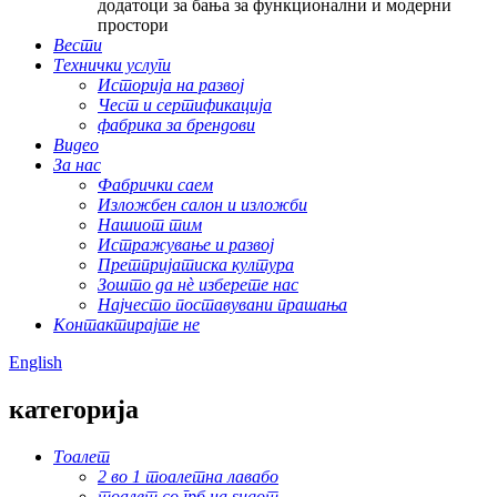
додатоци за бања за функционални и модерни
простори
Вести
Технички услуги
Историја на развој
Чест и сертификација
фабрика за брендови
Видео
За нас
Фабрички саем
Изложбен салон и изложби
Нашиот тим
Истражување и развој
Претпријатиска култура
Зошто да нѐ изберете нас
Најчесто поставувани прашања
Контактирајте не
English
категорија
Тоалет
2 во 1 тоалетна лавабо
тоалет со грб на ѕидот