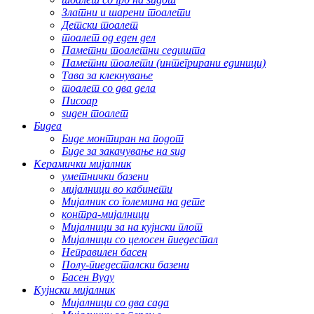
Златни и шарени тоалети
Детски тоалет
тоалет од еден дел
Паметни тоалетни седишта
Паметни тоалети (интегрирани единици)
Тава за клекнување
тоалет со два дела
Писоар
ѕиден тоалет
Бидеа
Биде монтиран на подот
Биде за закачување на ѕид
Керамички мијалник
уметнички базени
мијалници во кабинети
Мијалник со големина на дете
контра-мијалници
Мијалници за на кујнски плот
Мијалници со целосен пиедестал
Неправилен басен
Полу-пиедесталски базени
Басен Вуду
Кујнски мијалник
Мијалници со два сада