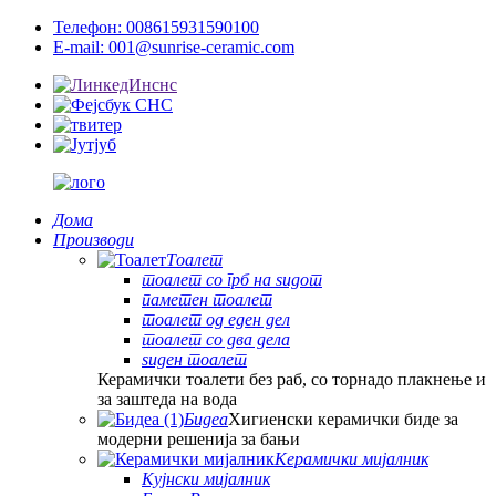
Телефон: 008615931590100
E-mail: 001@sunrise-ceramic.com
Дома
Производи
Тоалет
тоалет со грб на ѕидот
паметен тоалет
тоалет од еден дел
тоалет со два дела
ѕиден тоалет
Керамички тоалети без раб, со торнадо плакнење и
за заштеда на вода
Бидеа
Хигиенски керамички биде за
модерни решенија за бањи
Керамички мијалник
Кујнски мијалник