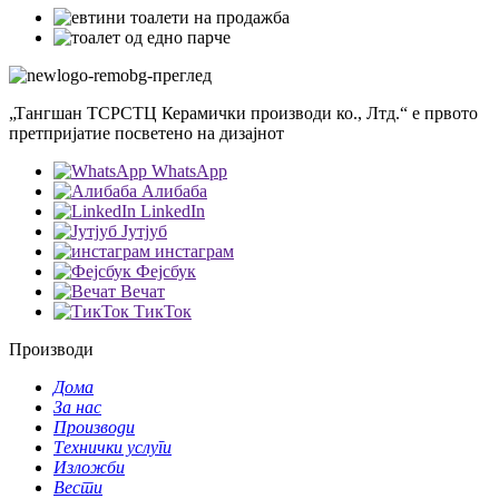
„Тангшан ТСРСТЦ Керамички производи ко., Лтд.“ е првото
претпријатие посветено на дизајнот
WhatsApp
Алибаба
LinkedIn
Јутјуб
инстаграм
Фејсбук
Вечат
ТикТок
Производи
Дома
За нас
Производи
Технички услуги
Изложби
Вести