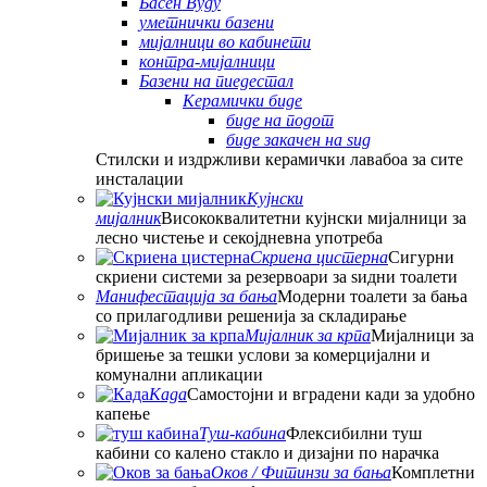
Басен Вуду
уметнички базени
мијалници во кабинети
контра-мијалници
Базени на пиедестал
Керамички биде
биде на подот
биде закачен на ѕид
Стилски и издржливи керамички лавабоа за сите
инсталации
Кујнски
мијалник
Висококвалитетни кујнски мијалници за
лесно чистење и секојдневна употреба
Скриена цистерна
Сигурни
скриени системи за резервоари за ѕидни тоалети
Манифестација за бања
Модерни тоалети за бања
со прилагодливи решенија за складирање
Мијалник за крпа
Мијалници за
бришење за тешки услови за комерцијални и
комунални апликации
Када
Самостојни и вградени кади за удобно
капење
Туш-кабина
Флексибилни туш
кабини со калено стакло и дизајни по нарачка
Оков / Фитинзи за бања
Комплетни