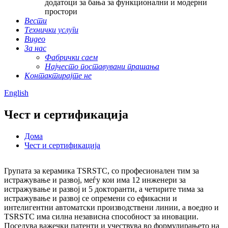
додатоци за бања за функционални и модерни
простори
Вести
Технички услуги
Видео
За нас
Фабрички саем
Најчесто поставувани прашања
Контактирајте не
English
Чест и сертификација
Дома
Чест и сертификација
Групата за керамика TSRSTC, со професионален тим за
истражување и развој, меѓу кои има 12 инженери за
истражување и развој и 5 докторанти, а четирите тима за
истражување и развој се опремени со ефикасни и
интелигентни автоматски производствени линии, а воедно и
TSRSTC има силна независна способност за иновации.
Поседува важечки патенти и учествува во формулирањето на