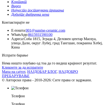
Контакт
Видео
Најчесто поставувани прашања
Добијте фабричка цена
Контактирајте не
Е-пошта:
001@sunrise-ceramic.com
WhatsApp:
8615931590100
Адреса:
Соба 1815, Зграда 4, Деловен центар Маохуа,
улица Дали, округ Лубеј, град Тангшан, покраина Хебеј,
Кина
Испрати барање
Нема ништо поубаво од тоа да го видиш крајниот резултат.
Кликнете за да испратите
Мапа на сајтот
,
НАЈДОБАР БЛОГ
,
НАЈДОБРО
ПРЕБАРУВАЊЕ
© Авторски права - 2010-2026: Сите права се задржани.
Телефон
Телефон