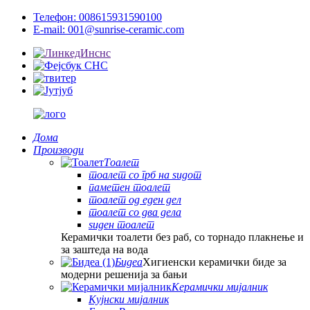
Телефон: 008615931590100
E-mail: 001@sunrise-ceramic.com
Дома
Производи
Тоалет
тоалет со грб на ѕидот
паметен тоалет
тоалет од еден дел
тоалет со два дела
ѕиден тоалет
Керамички тоалети без раб, со торнадо плакнење и
за заштеда на вода
Бидеа
Хигиенски керамички биде за
модерни решенија за бањи
Керамички мијалник
Кујнски мијалник